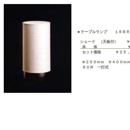
■ テーブルランプ １６ＢＲ
シェード （天板付） ￥
本 体 ￥１２
セット価格 ￥２５，
Φ２００ｍｍ Ｈ４００ｍ
６０Ｗ 一灯式